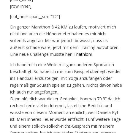
[row_inner]
[col_inner span__sm=“12″]
Ein ganzer Marathon à 42 KM zu laufen, motiviert mich
nicht und auch die Höhenmeter haben es mir nicht
vollends angetan. Mir war jedoch bewusst, dass es
äußerst schade wäre, jetzt mit dem Training aufzuhören.
Eine neue Challenge musste her!
Triathlon!
Ich habe mich eine Weile mit ganz anderen Sportarten
beschäftigt. So habe ich mir zum Beispiel überlegt, wieder
ins Handball einzusteigen, mit Yoga anzufangen oder
regelmäßiger Squash spielen zu gehen. Nichts davon habe
ich auch nur angefangen…
Dann plötzlich war dieser Gedanke „Ironman 70.3“ da. Ich
recherchierte viel im Internet, las etliche Berichte und
wusste von diesem Moment an endlich, wer Daniela Ryf
ist. Mein inneres Feuer wurde entfacht. Fünf weitere Tage
und einem soll-ich-soll-ich-nicht-Gespräch mit meinem
Partner später, bin ich nun stolze Starterin am Ironman