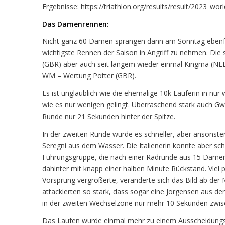
Ergebnisse: https://triathlon.org/results/result/2023_w
Das Damenrennen:
Nicht ganz 60 Damen sprangen dann am Sonntag ebenfall
wichtigste Rennen der Saison in Angriff zu nehmen. Die
(GBR) aber auch seit langem wieder einmal Kingma (NED)
WM – Wertung Potter (GBR).
Es ist unglaublich wie die ehemalige 10k Läuferin in nu
wie es nur wenigen gelingt. Überraschend stark auch Gw
Runde nur 21 Sekunden hinter der Spitze.
In der zweiten Runde wurde es schneller, aber ansonste
Seregni aus dem Wasser. Die Italienerin konnte aber sch
Führungsgruppe, die nach einer Radrunde aus 15 Damen u
dahinter mit knapp einer halben Minute Rückstand. Viel
Vorsprung vergrößerte, veränderte sich das Bild ab der
attackierten so stark, dass sogar eine Jorgensen aus de
in der zweiten Wechselzone nur mehr 10 Sekunden zwisc
Das Laufen wurde einmal mehr zu einem Ausscheidungsr