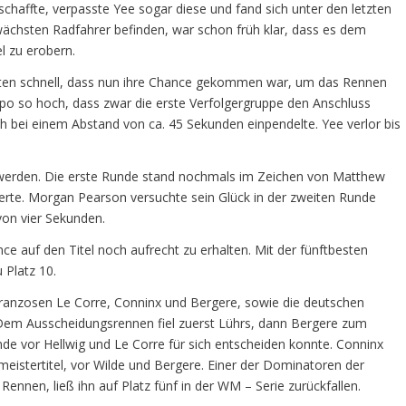
chaffte, verpasste Yee sogar diese und fand sich unter den letzten
wächsten Radfahrer befinden, war schon früh klar, dass es dem
l zu erobern.
ssten schnell, dass nun ihre Chance gekommen war, um das Rennen
mpo so hoch, dass zwar die erste Verfolgergruppe den Anschluss
h bei einem Abstand von ca. 45 Sekunden einpendelte. Yee verlor bis
t werden. Die erste Runde stand nochmals im Zeichen von Matthew
iterte. Morgan Pearson versuchte sein Glück in der zweiten Runde
von vier Sekunden.
ce auf den Titel noch aufrecht zu erhalten. Mit der fünftbesten
 Platz 10.
e Franzosen Le Corre, Conninx und Bergere, sowie die deutschen
 Dem Ausscheidungsrennen fiel zuerst Lührs, dann Bergere zum
de vor Hellwig und Le Corre für sich entscheiden konnte. Conninx
eistertitel, vor Wilde und Bergere. Einer der Dominatoren der
 Rennen, ließ ihn auf Platz fünf in der WM – Serie zurückfallen.