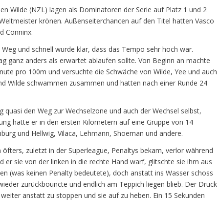
en Wilde (NZL) lagen als Dominatoren der Serie auf Platz 1 und 2
m Weltmeister krönen. Außenseiterchancen auf den Titel hatten Vasco
d Conninx.
 Weg und schnell wurde klar, dass das Tempo sehr hoch war.
g ganz anders als erwartet ablaufen sollte. Von Beginn an machte
Minute pro 100m und versuchte die Schwäche von Wilde, Yee und auch
 und Wilde schwammen zusammen und hatten nach einer Runde 24
og quasi den Weg zur Wechselzone und auch der Wechsel selbst,
ung hatte er in den ersten Kilometern auf eine Gruppe von 14
mburg und Hellwig, Vilaca, Lehmann, Shoeman und andere.
öfters, zuletzt in der Superleague, Penaltys bekam, verlor während
r sie von der linken in die rechte Hand warf, glitschte sie ihm aus
ken (was keinen Penalty bedeutete), doch anstatt ins Wasser schoss
wieder zurückbouncte und endlich am Teppich liegen blieb. Der Druck
e weiter anstatt zu stoppen und sie auf zu heben. Ein 15 Sekunden