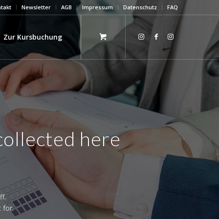
takt
Newsletter
AGB
Impressum
Datenschutz
FAQ
Zur Kursbuchung
collected here
f.
 for.