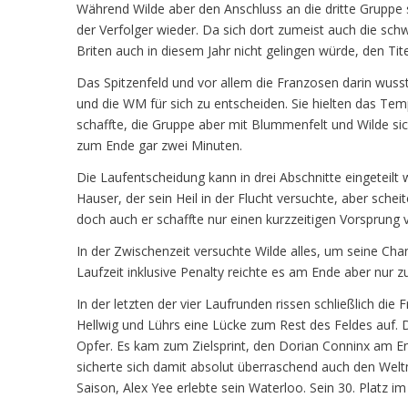
Während Wilde aber den Anschluss an die dritte Gruppe s
der Verfolger wieder. Da sich dort zumeist auch die sch
Briten auch in diesem Jahr nicht gelingen würde, den Tite
Das Spitzenfeld und vor allem die Franzosen darin wu
und die WM für sich zu entscheiden. Sie hielten das Te
schaffte, die Gruppe aber mit Blummenfelt und Wilde sic
zum Ende gar zwei Minuten.
Die Laufentscheidung kann in drei Abschnitte eingeteil
Hauser, der sein Heil in der Flucht versuchte, aber sche
doch auch er schaffte nur einen kurzzeitigen Vorsprung 
In der Zwischenzeit versuchte Wilde alles, um seine Chan
Laufzeit inklusive Penalty reichte es am Ende aber nur zu
In der letzten der vier Laufrunden rissen schließlich di
Hellwig und Lührs eine Lücke zum Rest des Feldes auf.
Opfer. Es kam zum Zielsprint, den Dorian Conninx am En
sicherte sich damit absolut überraschend auch den Weltm
Saison, Alex Yee erlebte sein Waterloo. Sein 30. Platz im