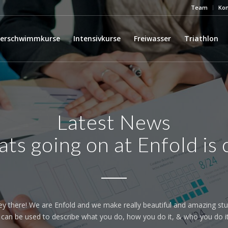
Team
Kon
derschwimmkurse
Intensivkurse
Freiwasser
Triathlon
Latest News
ats going on at Enfold is 
ey there! We are Enfold and we make really beautiful and amazing stuf
 can be used to describe what you do, how you do it, & who you do it