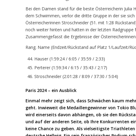
Bei den Damen stand für die beste Österreicherin Julia
dem Schwimmen, verlor die dritte Gruppe in der sie sic
Österreicherinnen Stroschneider (51. mit 1:28 Rückstand)
noch weiter hinten und hatten in der letzten Radgruppe 
Zusammengefasst die Ergebnisse der Österreicherinnen
Rang. Name (Endzeit/Rückstand auf Platz 1/Laufzeit/Rück
Hauser (1:59:24 / 6:05 / 35:59 / 2:33)
Perterer (1:59:34 / 6:15 / 35:43 / 2:17)
Stroschneider (2:01:28 / 8:09 / 37:30 / 5:04)
Paris 2024 – ein Ausblick
Einmal mehr zeigt sich, dass Schwächen kaum mehr 
geht. Inwieweit die Medaillengewinner von Tokio Blu
wird einerseits davon abhängen, ob sie den Rücks
und auf der anderen Seite, ob Ihre Konkurrenten e
keine Chance zu geben. Als vielseitigste Triathlete
deutsche Hellwig. Ein rein französisches Podium sc