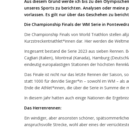
Aus diesem Grund werde ich bis zu den Olympischen
unseres Sports zu berichten. Analysen oder meine 
vorlassen. Es gilt nur über das Geschehen zu beric
Die Championship Finals der WM Serie in Pontevedra 
Die Championship Finals von World Triathlon stellen allj
Kurzstreckentriathlet*innen dar. Hier werden die Weltmei
Insgesamt bestand die Serie 2023 aus sieben Rennen. 
Cagliari (Italien), Montreal (Kanada), Hamburg (Deutsch
eindeutig europalastigen Stationen der höchsten Rennkla
Das Finale ist nicht nur das letzte Rennen der Saison, s
statt 1000 für den/die Sieger*in – sowohl im WM – als 
Ende die Athlet*innen, die über die Serie in Summe die
In diesem Jahr hatten auch einige Nationen die Ergebniss
Das Herrenrennen:
Ein windiger, aber ansonsten schöner, spätsommerlicher
anspruchsvolle Strecke, wohl aber eines der verrücktest