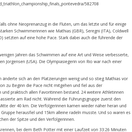
orld_triathlon_championship_finals_pontevedra/582708
s ohne Neoprenanzug in die Fluten, um das letzte und für einige
 starken Schwimmerinnen wie Mathias (GBR), Seregni (ITA), Coldwell
 setzten auf eine hohe Pace. Stark dabei auch die führende der
r wenigen Jahren das Schwimmen auf eine Art und Weise verbesserte,
en Jorgensen (USA). Die Olympiasiegerin von Rio war nach einer
n änderte sich an den Platzierungen wenig und so stieg Mathias vor
on zu Beginn die Pace nicht mitgehen und fiel aus der
nd praktisch allen Favoritinnen bestand. 24 weitere Athletinnen
 passierte am Rad nicht. Während die Führungsgruppe zuerst den
 Mitte der 40 km. Die Verfolgerinnen kamen wieder näher heran und
r Gruppe herausfiel und 15km alleine radeln musste. Und so waren es
hen der Spitze und den Verfolgerinnen.
ennen, bei dem Beth Potter mit einer Laufzeit von 33:26 Minuten