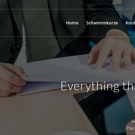
Home
Schwimmkurse
Kin
Everything th
H
This