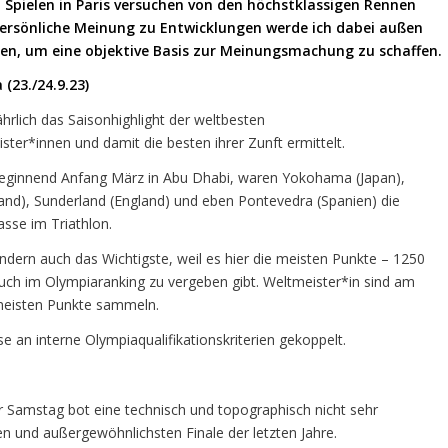
 Spielen in Paris versuchen von den höchstklassigen Rennen
persönliche Meinung zu Entwicklungen werde ich dabei außen
hten, um eine objektive Basis zur Meinungsmachung zu schaffen.
(23./24.9.23)
ährlich das Saisonhighlight der weltbesten
ster*innen und damit die besten ihrer Zunft ermittelt.
Beginnend Anfang März in Abu Dhabi, waren Yokohama (Japan),
land), Sunderland (England) und eben Pontevedra (Spanien) die
sse im Triathlon.
ondern auch das Wichtigste, weil es hier die meisten Punkte – 1250
auch im Olympiaranking zu vergeben gibt. Weltmeister*in sind am
 meisten Punkte sammeln.
e an interne Olympiaqualifikationskriterien gekoppelt.
 Samstag bot eine technisch und topographisch nicht sehr
en und außergewöhnlichsten Finale der letzten Jahre.