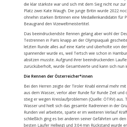
die klar stärkste war und sich mit dem Sieg nicht nur zur
Platz zwei Kate Waugh. Die junge Britin wurde 2022 noch
ohnehin starken Britinnen eine Medaillenkandidatin für P
Beaugrand den Vizeweltmeistertitel.
Das beeindruckendste Rennen gelang aber wohl der Deu
Testrennen in Paris knapp an der Olympiaquali gescheiter
letzten Runde alles auf eine Karte und überholte von 
spannender wurde es, weil Tertsch wie schon in Hambu
absitzen musste. Aufgrund ihrer beeindruckenden Laufl
zurücküberholt, wurde Gesamtvierte und kann sich nun in
Die Rennen der Österreicher*innen
Bei den Herren zeigte der Tiroler Knabl einmal mehr mit
aus dem Wasser, verlor aber Runde für Runde Zeit und 
stieg er wegen Kreislaufproblemen (Quelle: ÖTRV) aus. 
Wasser und hielt sich das gesamte Radrennen in der Gru
Runden viel arbeitete, sparte er im weiteren Verlauf Krä
schließlich ging es bei anderen seiner Gefährten um den 
besten Läufer Hellwig) und 3:04 min Rückstand wurde er 