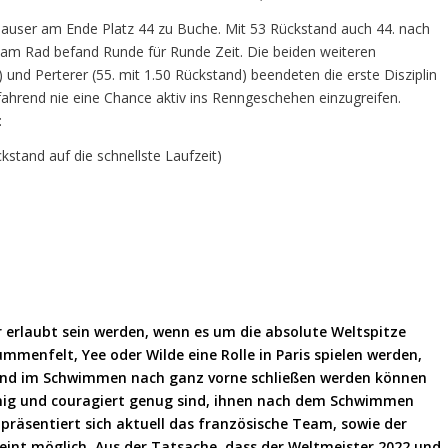
 Hauser am Ende Platz 44 zu Buche. Mit 53 Rückstand auch 44. nach
h am Rad befand Runde für Runde Zeit. Die beiden weiteren
 und Perterer (55. mit 1.50 Rückstand) beendeten die erste Disziplin
fahrend nie eine Chance aktiv ins Renngeschehen einzugreifen.
:
stand auf die schnellste Laufzeit)
erlaubt sein werden, wenn es um die absolute Weltspitze
mmenfelt, Yee oder Wilde eine Rolle in Paris spielen werden,
tand im Schwimmen nach ganz vorne schließen werden können
inig und couragiert genug sind, ihnen nach dem Schwimmen
n präsentiert sich aktuell das französische Team, sowie der
heint möglich. Aus der Tatsache, dass der Weltmeister 2022 und