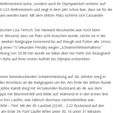
 Weltmeisterin kürte, sondern auch ihr Olympiaticket sicherte. Auf
 U23 Weltmeisterin und zeigt in dem Jahr schon klar, dass sie für die
aris werden kann. Mit dem dritten Platz sicherte sich Cassandre
tschen Lisa Tertsch. Die Harward Absolventin war noch beim
t. Wissend, dass sie Platz acht brauchen würde, setzte sie in der
der zweiten Radgruppe kommend bis auf Waugh und Potter alle. Umso
rg einen 15 Sekunden Penalty wegen „Schwimmfehlverhaltens“
eistung von 33:38 min wurde sie dabei aber nur mehr von Beaugrand
 Ruhe auf ihren ersten Auftritt bei Olympia vorbereiten.
 einer beeindruckenden Schwimmleistung auf. Als zehnter stieg er
den Anschluss an die Radgruppen um ihn. Am Ende der dritten Runde
Tjebbe Kaindl stieg mit 44 Sekunden Rückstand als 46. aus dem
ppe mit Blummenfelt und Wilde auf. Während er in den ersten drei
fte fürs Laufen, was taktisch durchaus nachvollziehbar war,
WM – Titel. Mit der 45. Laufzeit (32:06 – 2:22 Rückstand auf den
am Ende 34. Fünf Läufer liefen unter 30, 16 unter 31 Minuten.