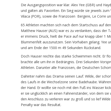
Die Ausgangsposition war klar. Alex Yee (GBR) und Hayd
und galten als Favoriten. Ein Sieg würde sie jeweils zu
Vilaca (POR), sowie die Franzosen Bergere, Le Corre un
65 Athleten machten sich nach dem Startschuss auf den
Matthew Hauser (AUS) war es zu verdanken, dass der Ta
er immens Druck, hielt die Pace auf nur knapp über 1 
Blummenfelt auszunutzen. Sein Vorhaben gelang. Yee
und am Ende der 1500 m 49 Sekunden Rückstand.
Doch Hauser reichte das starke Schwimmen nicht. Er fl
brachte alle um ihn in Bedrängnis. Drei Sekunden Vorspr
Athleten. Darunter alle Franzosen, die Deutschen Scho
Dahinter nahm das Drama seinen Lauf. Wilde, der schon 
des Laufs in die Wechselzone seine Badehaube. Während e
der Hand. Er wollte sie noch mit den Fuß ins Wasser kic
er sie unglücklich an einen Fahnenständer, von dem sie 
den Anschluss zu verlieren war zu groß und so lief Wild
Penalty war das Resultat.