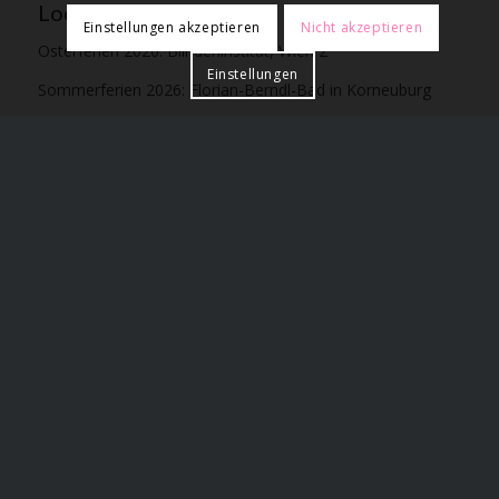
Location
Einstellungen akzeptieren
Nicht akzeptieren
Osterferien 2026: Blindeninstitut, Wien 2
Einstellungen
Sommerferien 2026: Florian-Berndl-Bad in Korneuburg
Termine
Sommerferien 2026:
Woche 1: 6.7. – 10.7.
Woche 2: 13.7. – 17.7.
Woche 3: 20.7. – 24.7.
Woche 4: 27.7. – 31.7.
Woche 5: 3.8. – 7.8.
Zielgruppe
Kinder im Alter
von 4 bis 10 Jahren
(max. 6 Kinder /
Gruppe und Trainer*in), Schwimmanfänger und
Fortgeschrittene
Kosten