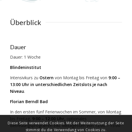
Überblick
Dauer
Dauer: 1 Woche
Blindeninstitut
Intensivkurs zu
Ostern
von Montag bis Freitag von
9:00 –
13:00 Uhr in unterschiedlichen Zeitslots je nach
Niveau
.
Florian Berndl Bad
In den ersten fünf Ferienwochen im Sommer, von Montag
bis Freitag,
9:00 – 12:00 Uhr,
optionales
Diese Seite verwendet Cookies. Mit der Weiternutzung der Seite
Betreuungsprogramm inkl. Mittagessen von 12:00 – 15:00
stimmst du die Verwendung von Cookies zu.