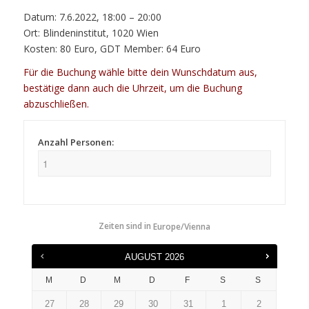
Datum:
7.6.2022, 18:00 – 20:00
Ort:
Blindeninstitut, 1020 Wien
Kosten:
80 Euro, GDT Member: 64 Euro
Für die Buchung wähle bitte dein Wunschdatum aus,
bestätige dann auch die Uhrzeit, um die Buchung
abzuschließen.
Anzahl Personen:
Zeiten sind in
Europe/Vienna
AUGUST
2026
M
D
M
D
F
S
S
27
28
29
30
31
1
2