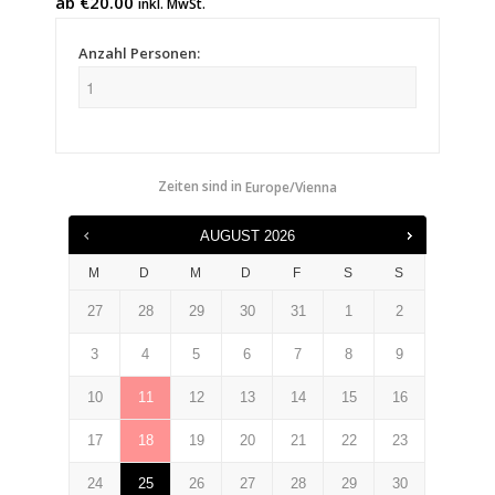
ab
€
20.00
inkl. MwSt.
Anzahl Personen:
Zeiten sind in
Europe/Vienna
AUGUST
2026
M
D
M
D
F
S
S
27
28
29
30
31
1
2
3
4
5
6
7
8
9
10
11
12
13
14
15
16
17
18
19
20
21
22
23
24
25
26
27
28
29
30