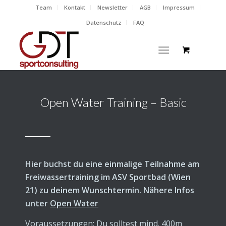
Team
Kontakt
Newsletter
AGB
Impressum
Datenschutz
FAQ
Open Water Training – Basic
Hier buchst du eine einmalige Teilnahme am
Freiwassertraining im ASV Sportbad (Wien
21) zu deinem Wunschtermin. Nähere Infos
unter
Open Water
Voraussetzungen:
Du solltest mind. 400m